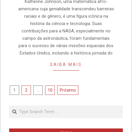
Katherine Johnson, uma matemática afro-
americana cuja genialidade transcendeu barreiras
raciais e de gênero, é uma figura icônica na
história da ciência e tecnologia. Suas
contribuições para a NASA, especialmente no
campo da astronáutica, foram fundamentais
para o sucesso de várias missões espaciais dos
Estados Unidos, incluindo a histórica jornada do
SAIBA MAIS
Paginação
1
2
…
10
Próximo
de
posts
Search