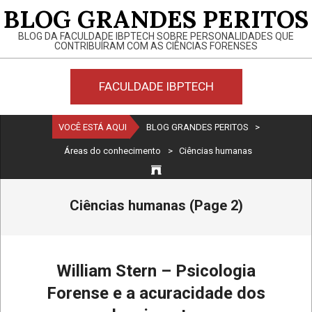
Skip
BLOG GRANDES PERITOS
to
BLOG DA FACULDADE IBPTECH SOBRE PERSONALIDADES QUE
content
CONTRIBUÍRAM COM AS CIÊNCIAS FORENSES
FACULDADE IBPTECH
Primary
VOCÊ ESTÁ AQUI
BLOG GRANDES PERITOS
>
Navigation
Áreas do conhecimento
>
Ciências humanas
Menu
Ciências humanas
(Page 2)
William Stern – Psicologia
Forense e a acuracidade dos