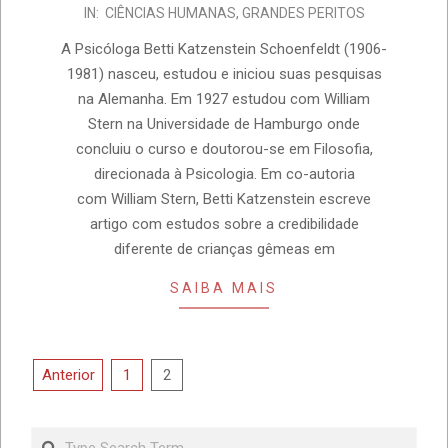
IN:
CIÊNCIAS HUMANAS
,
GRANDES PERITOS
A Psicóloga Betti Katzenstein Schoenfeldt (1906-
1981) nasceu, estudou e iniciou suas pesquisas
na Alemanha. Em 1927 estudou com William
Stern na Universidade de Hamburgo onde
concluiu o curso e doutorou-se em Filosofia,
direcionada à Psicologia. Em co-autoria
com William Stern, Betti Katzenstein escreve
artigo com estudos sobre a credibilidade
diferente de crianças gêmeas em
SAIBA MAIS
Paginação
Anterior
1
2
de
posts
Search