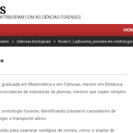
S
NTRIBUÍRAM COM AS CIÊNCIAS FORENSES
HO
mento
>
Ciências biológicas
>
Roxie C. Laybourne, pioneira em ornitologia
se
3), graduada em Matemática e em Ciências, mestre em Botânica,
icroscópicas de estruturas de plumas, mesmo que sejam simples
 ornitologia forense, identificando pássaros causadores de
eger o transporte aéreo.
undo para examinar vestígios de crimes, como o exame de