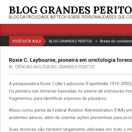
Skip
BLOG GRANDES PERITO
to
BLOG DA FACULDADE IBPTECH SOBRE PERSONALIDADES QUE CO
content
VOCÊ ESTÁ AQUI
BLOG GRANDES PERITOS
>
Áreas do conheci
Roxie C. Laybourne, pioneira em ornitologia foren
IN:
CIÊNCIAS BIOLÓGICAS
,
GRANDES PERITOS
A pesquisadora Roxie Collie Laybourne (Fayetteville 1910-200
foi pioneira nas técnicas baseadas no exame de estruturas m
fragmentos, para identificar especies de pássaros.
Atuou como perita da Federal Aviation Administration (FAA) em
acidentes aéreos, além de orientar ações preventivas para prot
Suas técnicas são também largamente utilizadas em todo o m