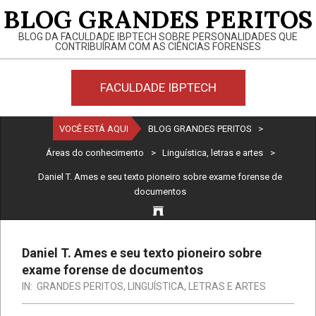
Skip
BLOG GRANDES PERITOS
to
BLOG DA FACULDADE IBPTECH SOBRE PERSONALIDADES QUE
content
CONTRIBUÍRAM COM AS CIÊNCIAS FORENSES
FACULDADE IBPTECH
Primary
VOCÊ ESTÁ AQUI
BLOG GRANDES PERITOS
>
Navigation
Áreas do conhecimento
>
Linguística, letras e artes
>
Menu
Daniel T. Ames e seu texto pioneiro sobre exame forense de
documentos
Daniel T. Ames e seu texto pioneiro sobre
exame forense de documentos
IN:
GRANDES PERITOS
,
LINGUÍSTICA, LETRAS E ARTES